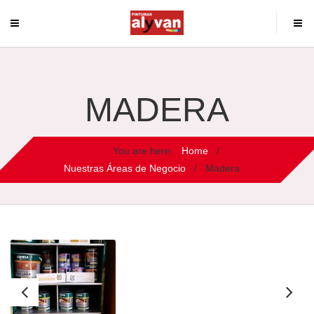
MADERA
You are here:
Home
/
Nuestras Áreas de Negocio
/
Madera